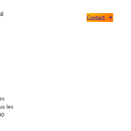
té
Contact
es
us les
00