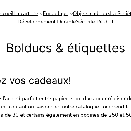
ccueil
La carterie
Emballage
Objets cadeaux
La Socié
Développement Durable
Sécurité Produit
Bolducs & étiquettes
ez vos cadeaux!
l’accord parfait entre papier et bolducs pour réaliser d
uni, courant ou saisonnier, notre catalogue comprend to
tes de 30 et certains également en bobines de 250 et 5