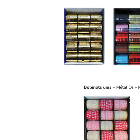
Bobinots unis
– Métal Or – M