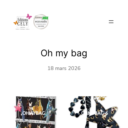
Aller
au
contenu
Oh my bag
18 mars 2026
OHMYBAG
OHMYBAG-6