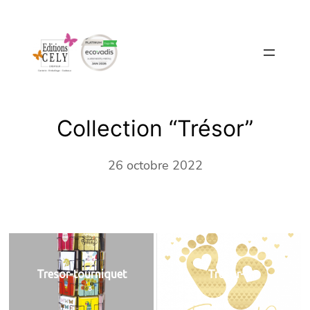
Aller
au
contenu
Collection “Trésor”
26 octobre 2022
Tresor-tourniquet
Tresor-1