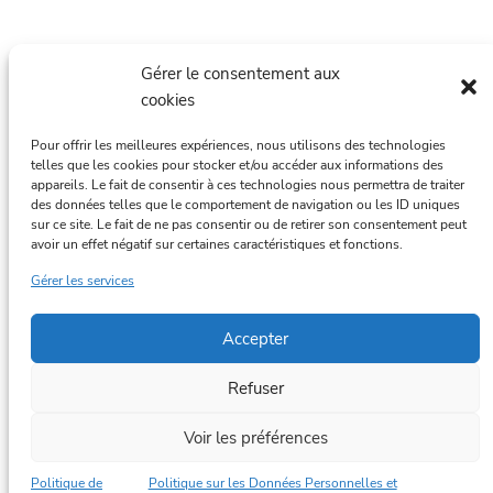
Accueil
Gérer le consentement aux
L’actualité
cookies
Les produits
Pour offrir les meilleures expériences, nous utilisons des technologies
telles que les cookies pour stocker et/ou accéder aux informations des
La Société
appareils. Le fait de consentir à ces technologies nous permettra de traiter
des données telles que le comportement de navigation ou les ID uniques
Nous contacter
sur ce site. Le fait de ne pas consentir ou de retirer son consentement peut
avoir un effet négatif sur certaines caractéristiques et fonctions.
Gérer les services
Facebook des Éditions Cely
Instagram des Éditions Cely
Linkedin des Éditions Cely
Accepter
Refuser
Voir les préférences
Mentions légales
Politique sur les Données Personnelles (RGPD) et
Politique de
Politique sur les Données Personnelles et