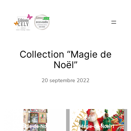
Aller
au
contenu
Collection “Magie de
Noël”
20 septembre 2022
Magie-de-Noel
Magie-de-Noel-1