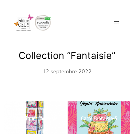
Aller
au
contenu
Collection “Fantaisie”
12 septembre 2022
Tourniquet Fantaisie
Carte Fantaisie-5